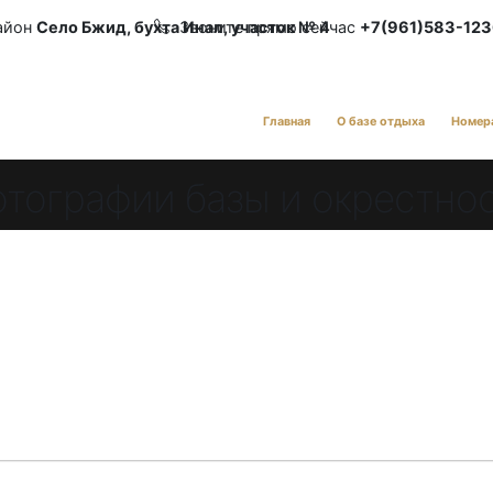
айон
Село Бжид, бухта Инал, участок № 4
Звоните прямо сейчас
+7(961)583-12
Главная
О базе отдыха
Номер
тографии базы и окрестно