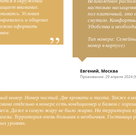
дится в окружении
Великолепное распо
ращает внимание.
настолько насыщенны
умываясь. Условия
пол плиточный, это 
онравилось и общение
смутило. Комфортны
можно оформить
Удобства и необходи
чное.
Тип номера: Семейн
номер в корпусе)
Евгений, Москва
Проживание: 29 апреля 2024 (
ный номер. Номер чистый. Две кровати и тахта. Также в н
овина отдельно в номере.есть кондиционер и балкон с хоро
леса. Даже в самую жару не было жарко. На территории к
галы. Территория очень большая и необычная. Гостиница р
ых уровнях.