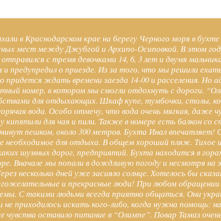
дыхали в Краснодарском крае на берегу Черного моря в бухт
сных мест между Джубгой и Архипо-Осиповкой. В этом го
 отправился с тремя девочками 14, 6, 3 лет и двумя мальчик
 и предупредил о приезде. Из за того, что мы решили еха
что придется ждать времени заезда 14-00 и расселения. Но
уютный номер, в котором мы смогли отдохнуть с дороги. “
ствами для отдыхающих. Шкаф купе, тумбочки, столы, кон
горячая вода. Особо отмечу, что вода очень мягкая, даже 
 кипятили для чая и пили. Также в номере есть балкон со 
0 минут пешком, около 300 метров. Бухта Инал впечатляет!
все необходимое для отдыха. В общем хороший пляж. Тихое 
каких шумных дорог, предприятий. Бухта находится в горах
ре. Вначале мы попали в дождливую погоду и несмотря на э
ерез несколько дней уже засияло солнце. Хотелось бы ска
агожелательные и прекрасные люди! При любом обращении 
мы. С такими людьми всегда приятно общаться. Они укра
 не приходилось искать кого-либо, когда нужна помощь: н
ые чувства оставило питание в “Олимпе”. Повар Тамаз оче