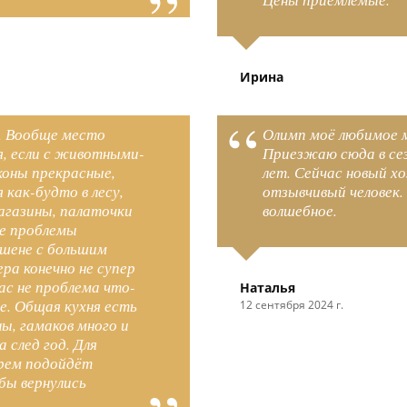
Ирина
о. Вообще место
Олимп моё любимое м
ья, если с животными-
Приезжаю сюда в сез
коны прекрасные,
лет. Сейчас новый х
как-будто в лесу,
отзывчивый человек.
магазины, палаточки
волшебное.
се проблемы
пшене с большим
ра конечно не супер
ас не проблема что-
Наталья
е. Общая кухня есть
12 сентября 2024 г.
ы, гамаков много и
а след год. Для
орем подойдёт
бы вернулись