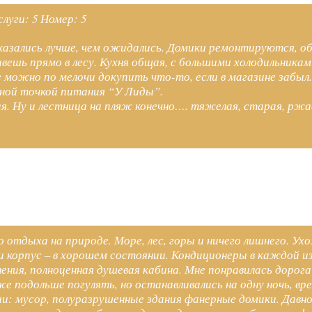
луги: 5 Номер: 5
оказались лучше, чем ожидались. Домики ремонтируются, о
вешь прямо в лесу. Кухня общая, с большими холодильникам
 можно по мелочи докупить что-то, если в магазине забыл.
сной точкой питания “У Лиды”.
я. Ну и лестница на пляж конечно…. тяжелая, старая, ржав
о отдыха на природе. Море, лес, горы и ничего лишнего. У
корпус – в хорошем состоянии. Кондиционеры в каждой из 
ения, полноценная душевая кабина. Мне понравилась дорога
е подольше погулять, но останавливались на одну ночь, вр
ии: мусор, полуразрушенные здания фанерные домики. Давно