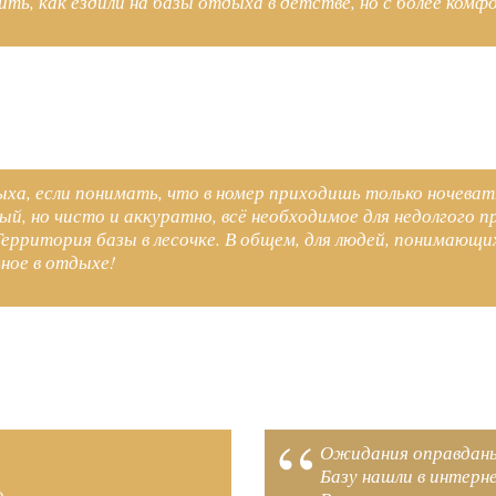
ить, как ездили на базы отдыха в детстве, но с более ко
ха, если понимать, что в номер приходишь только ночеват
ый, но чисто и аккуратно, всё необходимое для недолгого 
рритория базы в лесочке. В общем, для людей, понимающих 
ное в отдыхе!
Ожидания оправдан
Базу нашли в интерн