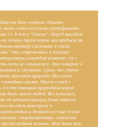
е Инал на базе отдыха «Олимп»,
ду наша семья получила сертификаты
ами 11, 9 лет в “Олимп”. Перед выездом
ть на личном транспорте мы прибыли на
 администратор Светлана, в столь
Олимп” это современные и хорошо
диционеры в каждой комнате, с/у с
чуть-чуть не смывается. Это говорит о
столиком и стульями. Сразу же утром
 Очень красивая природа! На пляже
и спокойное место. Много семей с
, в естественном природном парке.
то было много людей. Все купались,
зать об администрации дома отдыха
всегда идут навстречу и
шают отдых и делают его еще лучше.
апример, спортинвентарь, совет как
нь дружелюбный человек. Мои дети шли