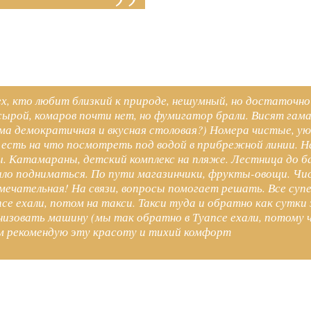
ех, кто любит близкий к природе, нешумный, но достаточно
 сырой, комаров почти нет, но фумигатор брали. Висят гам
ьма демократичная и вкусная столовая?) Номера чистые, ую
 есть на что посмотреть под водой в прибрежной линии. На
ры. Катамараны, детский комплекс на пляже. Лестница до б
ыло подниматься. По пути магазинчики, фрукты-овощи. Чист
ечательная! На связи, вопросы помогает решать. Все суп
псе ехали, потом на такси. Такси туда и обратно как сутки
изовать машину (мы так обратно в Туапсе ехали, потому ч
ем рекомендую эту красоту и тихий комфорт