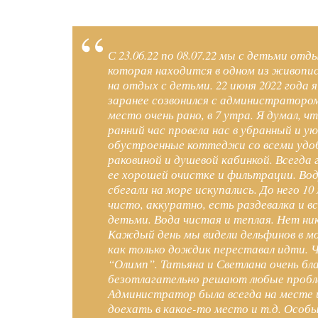
С 23.06.22 по 08.07.22 мы с детьми от
которая находится в одном из живопи
на отдых с детьми. 22 июня 2022 года я
заранее созвонился с администратором
место очень рано, в 7 утра. Я думал, 
ранний час провела нас в убранный и 
обустроенные коттеджи со всеми удоб
раковиной и душевой кабинкой. Всегда 
ее хорошей очистке и фильтрации. Воду
сбегали на море искупались. До него 1
чисто, аккуратно, есть раздевалка и 
детьми. Вода чистая и теплая. Нет ни
Каждый день мы видели дельфинов в мо
как только дождик переставал идти. Ч
“Олимп”. Татьяна и Светлана очень бл
безотлагательно решают любые пробле
Администратор была всегда на месте и
доехать в какое-то место и т.д. Особ