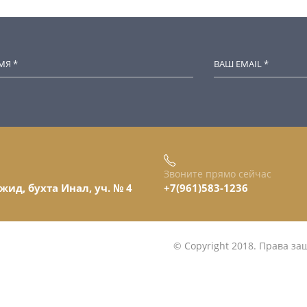
Звоните прямо сейчас
жид, бухта Инал, уч. № 4
+7(961)583-1236
© Copyright 2018. Права з