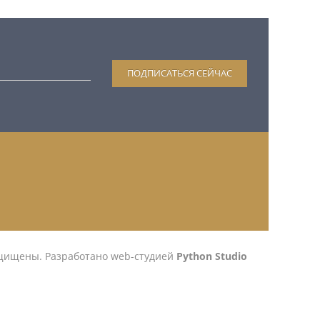
ащищены.
Разработано web-студией
Python Studio